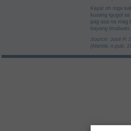
Kaya! oh mga kaba
kusang igugol sa 
pag asa na mag 
bayang tinubuan.
Source: José P. 
(Manila: n.pub, 1