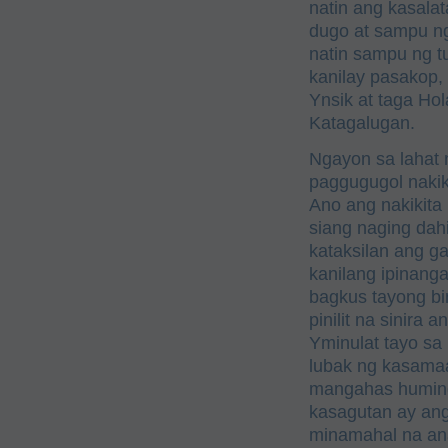
natin ang kasala
dugo at sampu ng
natin sampu ng 
kanilay pasakop,
Ynsik at taga Ho
Katagalugan.
Ngayon sa lahat 
paggugugol nakik
Ano ang nakikita
siang naging dah
kataksilan ang g
kanilang ipinanga
bagkus tayong bi
pinilit na sinira
Yminulat tayo sa
lubak ng kasamaa
mangahas humingi
kasagutan ay ang 
minamahal na an