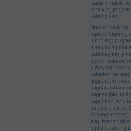
isang himutok na 
malaking pagkaka
kabangisan.
Ngayon wala ng 
ngayon lagui ng 
umaalingawngaw n
hinagpis ng maka
kababayang ipina
tayo’y malunod n
buhay ng anak sa
kalupitan na ang
tinga, na sumasa
nagdaramdam; ngay
pagkaalipin, tani
kapurihan. Ano a
na sumisikat sa S
matang malaong n
ang liwanag niya
ng kamatayang al