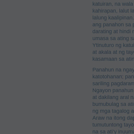
katuiran, na wala
kahirapan, lalut l
lalung kaalipinan
ang panahon sa 
darating at hindi
umasa sa ating sa
Ytinuturo ng katu
at akala at ng t
kasamaan sa ati
Panahun na ngay
katotohanan; pan
sariling pagdara
Ngayon panahun 
at dakilang aral
bumubulag sa ati
ng mga tagalog a
Araw na itong dap
tumutuntong tayo
na sa ati’y inuu