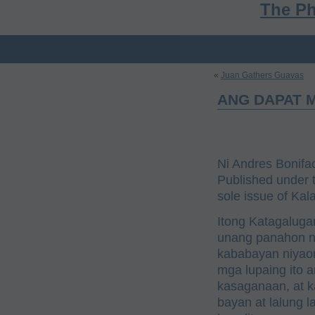
The Ph
«
Juan Gathers Guavas
ANG DAPAT 
Ni Andres Bonifa
Published under
sole issue of Ka
Itong Katagalug
unang panahon n
kababayan niyaon
mga lupaing ito 
kasaganaan, at 
bayan at lalung l