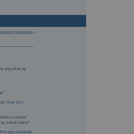
aliksik or Research
»
ng ang lahat ng
ak.”
ak, ikaw ba’y
denia sa banda
y kahali-halina!”
 “Ano ang masasabi