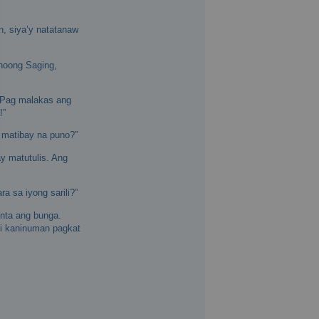
n, siya’y natatanaw
noong Saging,
! Pag malakas ang
!”
 matibay na puno?”
y matutulis. Ang
 sa iyong sarili?”
nta ang bunga.
li kaninuman pagkat