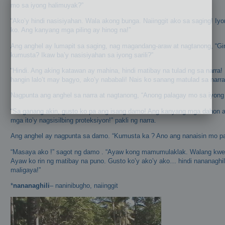
mo sa iyong halimuyak?”
“Ako’y hindi nasisiyahan. Wala akong bunga. Naiinggit ako sa saging! Iyo
ko. Ang kanyang mga piling ay hinog na!”
Ang anghel ay lumapit sa saging, nag magandang-araw at nagtanong, “Gi
kumusta? Ikaw ba’y nasisiyahan sa iyong sarili?”
“Hindi. Ang aking katawan ay mahina, hindi matibay na tulad ng sa narra
hangin lalo’t may bagyo, ako’y nababali! Nais ko sanang matulad sa narra
Nagpunta ang anghel sa narra at nagtanong, “Anong palagay mo sa iyong
“Sa ganang akin, gusto ko pa ang isang damo! Ang kanyang mga dahon a
mga ito’y nagsisilbing proteksiyon!” pakli ng narra.
Ang anghel ay nagpunta sa damo. “Kumusta ka ? Ano ang nanaisin mo para
“Masaya ako !” sagot ng damo . “Ayaw kong mamumulaklak. Walang kwe
Ayaw ko rin ng matibay na puno. Gusto ko’y ako’y ako… hindi nananaghi
maligaya!”
*
nananaghili
– naninibugho, naiinggit