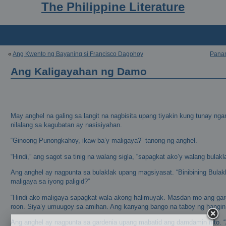
The Philippine Literature
«
Ang Kwento ng Bayaning si Francisco Dagohoy
Panan
Ang Kaligayahan ng Damo
May anghel na galing sa langit na nagbisita upang tiyakin kung tunay nga
nilalang sa kagubatan ay nasisiyahan.
“Ginoong Punongkahoy, ikaw ba’y maligaya?” tanong ng anghel.
“Hindi,” ang sagot sa tinig na walang sigla, “sapagkat ako’y walang bulakl
Ang anghel ay nagpunta sa bulaklak upang magsiyasat. “Binibining Bulakl
maligaya sa iyong paligid?”
“Hindi ako maligaya sapagkat wala akong halimuyak. Masdan mo ang gar
roon. Siya’y umuugoy sa amihan. Ang kanyang bango na taboy ng hangin a
Ang anghel ay nagpunta sa gardenia upang mabatid ang damdamin nito.